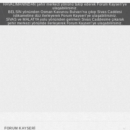
takip ederek Forum Kayseri’ye ulaşabilirsiniz.
HAVALİMANINDAN şehir merkezi yönünü takip ederek Forum Kayseri’ye
ulaşabilirsiniz.
BELSİN yönünden Osman Kavuncu Bulvarı’na çıkıp Sivas Caddesi
istikametine düz ilerleyerek Forum Kayseri’ye ulaşabilirsiniz.
SİVAS ve MALATYA yolu yönünden gelirken Sivas Caddesine çıkarak
şehir merkezi yönünde ilerleyerek Forum Kayseri’ye ulaşabilirsiniz.
FORUM KAYSERİ