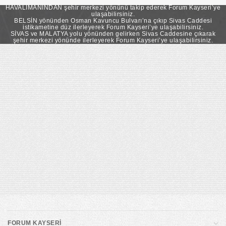
takip ederek Forum Kayseri’ye ulaşabilirsiniz.
HAVALİMANINDAN şehir merkezi yönünü takip ederek Forum Kayseri’ye
ulaşabilirsiniz.
BELSİN yönünden Osman Kavuncu Bulvarı’na çıkıp Sivas Caddesi
istikametine düz ilerleyerek Forum Kayseri’ye ulaşabilirsiniz.
SİVAS ve MALATYA yolu yönünden gelirken Sivas Caddesine çıkarak
şehir merkezi yönünde ilerleyerek Forum Kayseri’ye ulaşabilirsiniz.
FORUM KAYSERİ