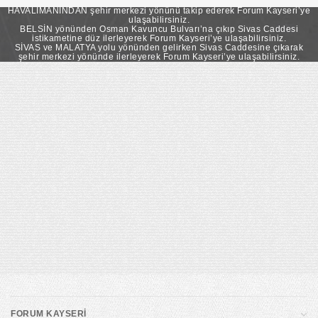
takip ederek Forum Kayseri’ye ulaşabilirsiniz.
HAVALİMANINDAN şehir merkezi yönünü takip ederek Forum Kayseri’ye
ulaşabilirsiniz.
BELSİN yönünden Osman Kavuncu Bulvarı’na çıkıp Sivas Caddesi
istikametine düz ilerleyerek Forum Kayseri’ye ulaşabilirsiniz.
SİVAS ve MALATYA yolu yönünden gelirken Sivas Caddesine çıkarak
şehir merkezi yönünde ilerleyerek Forum Kayseri’ye ulaşabilirsiniz.
FORUM KAYSERİ