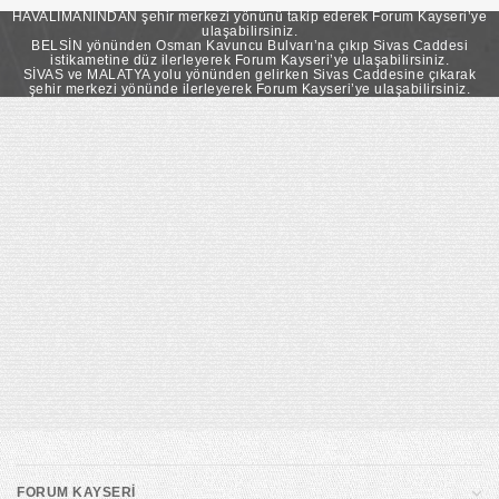
takip ederek Forum Kayseri’ye ulaşabilirsiniz.
HAVALİMANINDAN şehir merkezi yönünü takip ederek Forum Kayseri’ye
ulaşabilirsiniz.
BELSİN yönünden Osman Kavuncu Bulvarı’na çıkıp Sivas Caddesi
istikametine düz ilerleyerek Forum Kayseri’ye ulaşabilirsiniz.
SİVAS ve MALATYA yolu yönünden gelirken Sivas Caddesine çıkarak
şehir merkezi yönünde ilerleyerek Forum Kayseri’ye ulaşabilirsiniz.
FORUM KAYSERİ