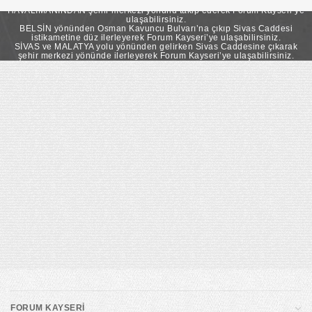
takip ederek Forum Kayseri’ye ulaşabilirsiniz.
HAVALİMANINDAN şehir merkezi yönünü takip ederek Forum Kayseri’ye
ulaşabilirsiniz.
BELSİN yönünden Osman Kavuncu Bulvarı’na çıkıp Sivas Caddesi
istikametine düz ilerleyerek Forum Kayseri’ye ulaşabilirsiniz.
SİVAS ve MALATYA yolu yönünden gelirken Sivas Caddesine çıkarak
şehir merkezi yönünde ilerleyerek Forum Kayseri’ye ulaşabilirsiniz.
FORUM KAYSERİ