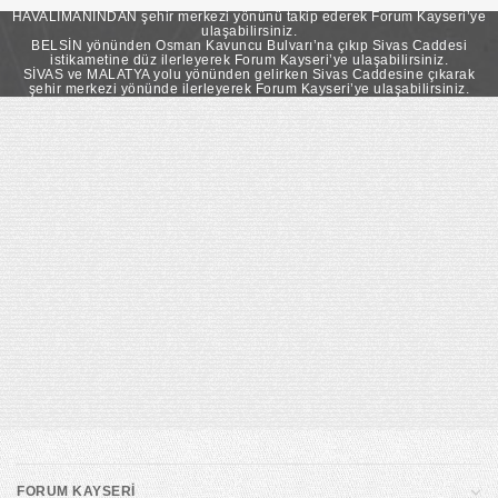
takip ederek Forum Kayseri’ye ulaşabilirsiniz.
HAVALİMANINDAN şehir merkezi yönünü takip ederek Forum Kayseri’ye
ulaşabilirsiniz.
BELSİN yönünden Osman Kavuncu Bulvarı’na çıkıp Sivas Caddesi
istikametine düz ilerleyerek Forum Kayseri’ye ulaşabilirsiniz.
SİVAS ve MALATYA yolu yönünden gelirken Sivas Caddesine çıkarak
şehir merkezi yönünde ilerleyerek Forum Kayseri’ye ulaşabilirsiniz.
FORUM KAYSERİ