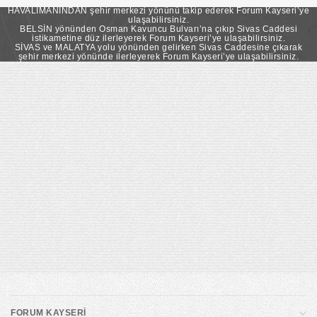
takip ederek Forum Kayseri’ye ulaşabilirsiniz.
HAVALİMANINDAN şehir merkezi yönünü takip ederek Forum Kayseri’ye
ulaşabilirsiniz.
BELSİN yönünden Osman Kavuncu Bulvarı’na çıkıp Sivas Caddesi
istikametine düz ilerleyerek Forum Kayseri’ye ulaşabilirsiniz.
SİVAS ve MALATYA yolu yönünden gelirken Sivas Caddesine çıkarak
şehir merkezi yönünde ilerleyerek Forum Kayseri’ye ulaşabilirsiniz.
FORUM KAYSERİ