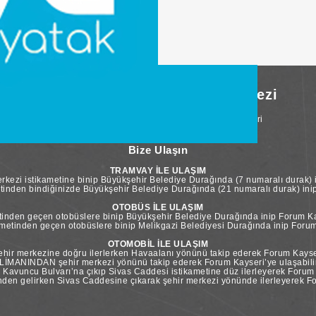
Forum Kayseri Alışveriş Merkezi
Hunat Mah. Sivas Cad. No:24/1 Melikgazi, Kayseri
T. +90 352 207 56 00 / info@forumkayseri.com
Bize Ulaşın
TRAMVAY İLE ULAŞIM
kezi istikametine binip Büyükşehir Belediye Durağında (7 numaralı durak) i
tinden bindiğinizde Büyükşehir Belediye Durağında (21 numaralı durak) inip 
OTOBÜS İLE ULAŞIM
inden geçen otobüslere binip Büyükşehir Belediye Durağında inip Forum Kay
etinden geçen otobüslere binip Melikgazi Belediyesi Durağında inip Forum 
OTOMOBİL İLE ULAŞIM
ir merkezine doğru ilerlerken Havaalanı yönünü takip ederek Forum Kayseri
İMANINDAN şehir merkezi yönünü takip ederek Forum Kayseri’ye ulaşabilir
vuncu Bulvarı’na çıkıp Sivas Caddesi istikametine düz ilerleyerek Forum Ka
n gelirken Sivas Caddesine çıkarak şehir merkezi yönünde ilerleyerek For