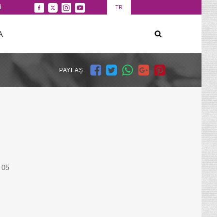
İ
TR
A
PAYLAŞ:
 05