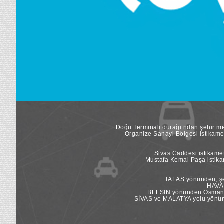
Doğu Terminali durağı’ndan şehir mer
Organize Sanayi Bölgesi istikame
Sivas Caddesi istikamet
Mustafa Kemal Paşa istikam
TALAS yönünden, şeh
HAVAL
BELSİN yönünden Osman Ka
SİVAS ve MALATYA yolu yönünde