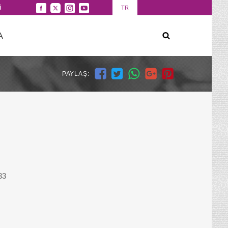
İ
TR
A
PAYLAŞ:
33