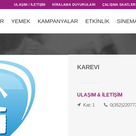
ULAŞIM / İLETİŞİM
KİRALAMA DUYURULARI
ÇALIŞMA SAATLER
AR
YEMEK
KAMPANYALAR
ETKİNLİK
SİNEM
KAREVI
ULAŞIM & İLETİŞİM
Kat: 1
0(352)22077