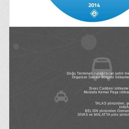
Doğu Terminali durağı’ndan şehir mer
Organize Sanayi Bölgesi istikame
Sivas Caddesi istikamet
Mustafa Kemal Paşa istikam
TALAS yönünden, şeh
HAVAL
BELSİN yönünden Osman Ka
SİVAS ve MALATYA yolu yönünde