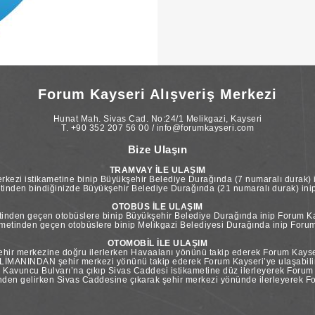
Forum Kayseri Alışveriş Merkezi
Hunat Mah. Sivas Cad. No:24/1 Melikgazi, Kayseri
T. +90 352 207 56 00 / info@forumkayseri.com
Bize Ulaşın
TRAMVAY İLE ULAŞIM
kezi istikametine binip Büyükşehir Belediye Durağında (7 numaralı durak) i
tinden bindiğinizde Büyükşehir Belediye Durağında (21 numaralı durak) inip 
OTOBÜS İLE ULAŞIM
inden geçen otobüslere binip Büyükşehir Belediye Durağında inip Forum Kay
etinden geçen otobüslere binip Melikgazi Belediyesi Durağında inip Forum 
OTOMOBİL İLE ULAŞIM
ir merkezine doğru ilerlerken Havaalanı yönünü takip ederek Forum Kayseri
İMANINDAN şehir merkezi yönünü takip ederek Forum Kayseri’ye ulaşabilir
vuncu Bulvarı’na çıkıp Sivas Caddesi istikametine düz ilerleyerek Forum Ka
n gelirken Sivas Caddesine çıkarak şehir merkezi yönünde ilerleyerek For