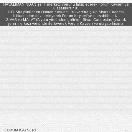
takip ederek Forum Kayseri’ye ulaşabilirsiniz.
HAVALİMANINDAN şehir merkezi yönünü takip ederek Forum Kayseri’ye
ulaşabilirsiniz.
BELSİN yönünden Osman Kavuncu Bulvarı’na çıkıp Sivas Caddesi
istikametine düz ilerleyerek Forum Kayseri’ye ulaşabilirsiniz.
SİVAS ve MALATYA yolu yönünden gelirken Sivas Caddesine çıkarak
şehir merkezi yönünde ilerleyerek Forum Kayseri’ye ulaşabilirsiniz.
FORUM KAYSERİ