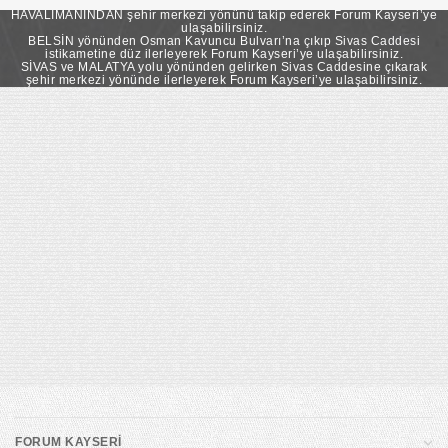
takip ederek Forum Kayseri’ye ulaşabilirsiniz.
HAVALİMANINDAN şehir merkezi yönünü takip ederek Forum Kayseri’ye
ulaşabilirsiniz.
BELSİN yönünden Osman Kavuncu Bulvarı’na çıkıp Sivas Caddesi
istikametine düz ilerleyerek Forum Kayseri’ye ulaşabilirsiniz.
SİVAS ve MALATYA yolu yönünden gelirken Sivas Caddesine çıkarak
şehir merkezi yönünde ilerleyerek Forum Kayseri’ye ulaşabilirsiniz.
FORUM KAYSERİ