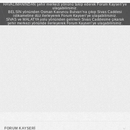
takip ederek Forum Kayseri’ye ulaşabilirsiniz.
HAVALİMANINDAN şehir merkezi yönünü takip ederek Forum Kayseri’ye
ulaşabilirsiniz.
BELSİN yönünden Osman Kavuncu Bulvarı’na çıkıp Sivas Caddesi
istikametine düz ilerleyerek Forum Kayseri’ye ulaşabilirsiniz.
SİVAS ve MALATYA yolu yönünden gelirken Sivas Caddesine çıkarak
şehir merkezi yönünde ilerleyerek Forum Kayseri’ye ulaşabilirsiniz.
FORUM KAYSERİ