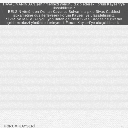
takip ederek Forum Kayseri’ye ulaşabilirsiniz.
HAVALİMANINDAN şehir merkezi yönünü takip ederek Forum Kayseri’ye
ulaşabilirsiniz.
BELSİN yönünden Osman Kavuncu Bulvarı’na çıkıp Sivas Caddesi
istikametine düz ilerleyerek Forum Kayseri’ye ulaşabilirsiniz.
SİVAS ve MALATYA yolu yönünden gelirken Sivas Caddesine çıkarak
şehir merkezi yönünde ilerleyerek Forum Kayseri’ye ulaşabilirsiniz.
FORUM KAYSERİ