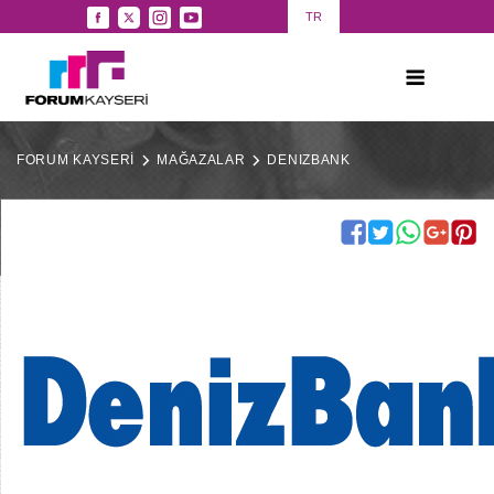
TR
FORUM KAYSERİ
MAĞAZALAR
DENIZBANK