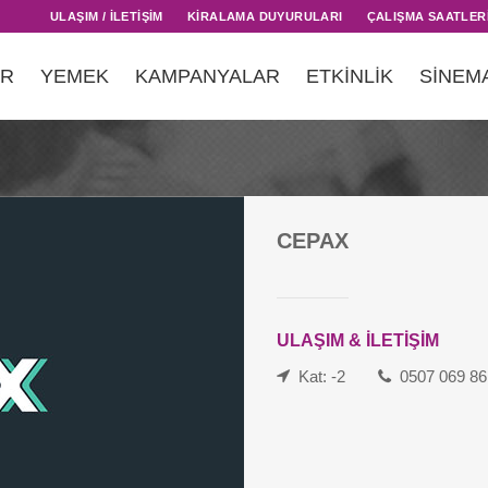
ULAŞIM / İLETİŞİM
KİRALAMA DUYURULARI
ÇALIŞMA SAATLER
AR
YEMEK
KAMPANYALAR
ETKİNLİK
SİNEM
CEPAX
ULAŞIM & İLETİŞİM
Kat: -2
0507 069 86