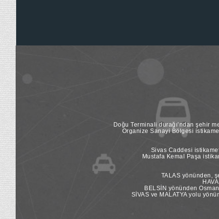
Doğu Terminali durağı’ndan şehir mer
Organize Sanayi Bölgesi istikame
Sivas Caddesi istikamet
Mustafa Kemal Paşa istikam
TALAS yönünden, şeh
HAVAL
BELSİN yönünden Osman Ka
SİVAS ve MALATYA yolu yönünde