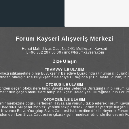
Forum Kayseri Alışveriş Merkezi
Hunat Mah. Sivas Cad. No:24/1 Melikgazi, Kayseri
T. +90 352 207 56 00 / info@forumkayseri.com
Bize Ulaşın
TRAMVAY İLE ULAŞIM
kezi istikametine binip Büyükşehir Belediye Durağında (7 numaralı durak) i
tinden bindiğinizde Büyükşehir Belediye Durağında (21 numaralı durak) inip 
OTOBÜS İLE ULAŞIM
inden geçen otobüslere binip Büyükşehir Belediye Durağında inip Forum Kay
etinden geçen otobüslere binip Melikgazi Belediyesi Durağında inip Forum 
OTOMOBİL İLE ULAŞIM
ir merkezine doğru ilerlerken Havaalanı yönünü takip ederek Forum Kayseri
İMANINDAN şehir merkezi yönünü takip ederek Forum Kayseri’ye ulaşabilir
vuncu Bulvarı’na çıkıp Sivas Caddesi istikametine düz ilerleyerek Forum Ka
n gelirken Sivas Caddesine çıkarak şehir merkezi yönünde ilerleyerek For