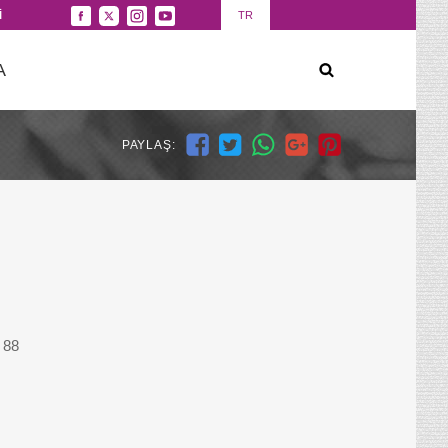
İ
TR
A
PAYLAŞ:
 88